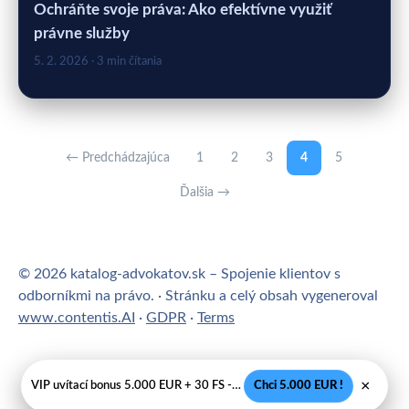
Ochráňte svoje práva: Ako efektívne využiť
právne služby
5. 2. 2026
· 3 min čítania
← Predchádzajúca
1
2
3
4
5
Ďalšia →
© 2026 katalog-advokatov.sk – Spojenie klientov s
odborníkmi na právo. · Stránku a celý obsah vygeneroval
www.contentis.AI
·
GDPR
·
Terms
×
VIP uvítací bonus 5.000 EUR + 30 FS - Legálne SK casino
Chci 5.000 EUR !