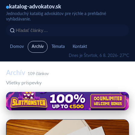
katalog-advokatov.sk
Jednoduchý katalóg advokátov pre rýchle a prehľadné
vyhľadávanie.
Domov
Archív
Témata
Kontakt
Dnes je Štvrtok, 6 8. 2026
· 27°C
Archív
109 článkov
Všetky príspevky