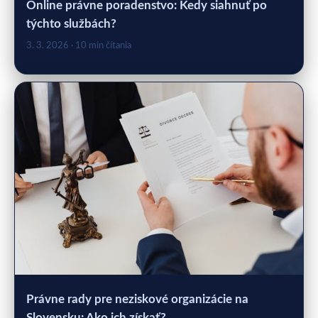
Online právne poradenstvo: Kedy siahnuť po
týchto službách?
3. 3. 2026
· 10 min čítania
Právne rady pre neziskové organizácie na
Slovensku: Ako ich získať?