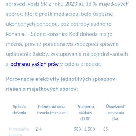
spravodlivosti SR z roku 2023 až 38 % majetkových
sporov, ktoré prešli mediáciou, bolo úspešne
ukončených dohodou, bez potreby súdneho
konania. - Súdne konanie: Keď dohoda nie je
možná, právne poradenstvo zabezpečí správne
uplatnenie žaloby, zastupovanie na pojednávaniach
a
ochranu vašich práv
v celom procese.
Porovnanie efektivity jednotlivých spôsobov
riešenia majetkových sporov:
Spôsob
Priemerná doba
Priemerné
Úspešnosť
riešenia
trvania (mesiace)
náklady
urovnania
(EUR)
(%)
Mimosúdna
2-4
500 - 1 500
65
dohoda