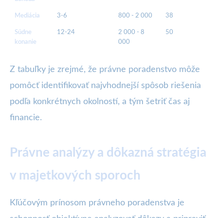
Mediácia
3-6
800 - 2 000
38
Súdne
12-24
2 000 - 8
50
konanie
000
Z tabuľky je zrejmé, že právne poradenstvo môže
pomôcť identifikovať najvhodnejší spôsob riešenia
podľa konkrétnych okolností, a tým šetriť čas aj
financie.
Právne analýzy a dôkazná stratégia
v majetkových sporoch
Kľúčovým prínosom právneho poradenstva je