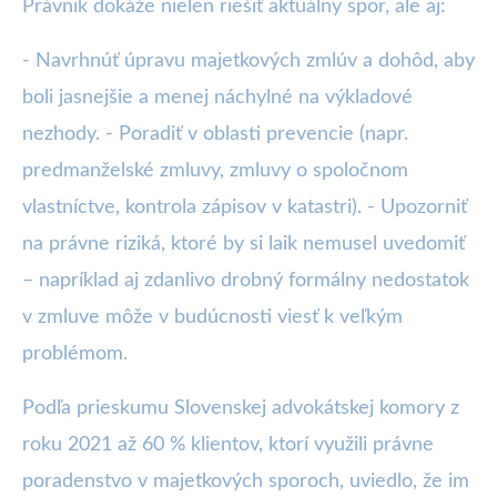
Právnik dokáže nielen riešiť aktuálny spor, ale aj:
- Navrhnúť úpravu majetkových zmlúv a dohôd, aby
boli jasnejšie a menej náchylné na výkladové
nezhody. - Poradiť v oblasti prevencie (napr.
predmanželské zmluvy, zmluvy o spoločnom
vlastníctve, kontrola zápisov v katastri). - Upozorniť
na právne riziká, ktoré by si laik nemusel uvedomiť
– napríklad aj zdanlivo drobný formálny nedostatok
v zmluve môže v budúcnosti viesť k veľkým
problémom.
Podľa prieskumu Slovenskej advokátskej komory z
roku 2021 až 60 % klientov, ktorí využili právne
poradenstvo v majetkových sporoch, uviedlo, že im