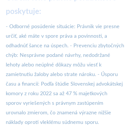
poskytuje:
- Odborné posúdenie situácie: Právnik vie presne
určiť, aké máte v spore práva a povinnosti, a
odhadnúť šance na úspech. - Prevenciu zbytočných
chýb: Nesprávne podané návrhy, nedodržané
lehoty alebo neúplné dôkazy môžu viesť k
zamietnutiu žaloby alebo strate nároku. - Úsporu
času a financií: Podľa štúdie Slovenskej advokátskej
komory z roku 2022 sa až 47 % majetkových
sporov vyriešených s právnym zastúpením
urovnalo zmierom, čo znamená výrazne nižšie
náklady oproti vleklému súdnemu sporu.