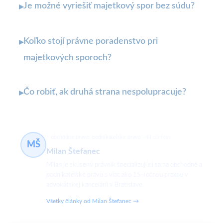
Je možné vyriešiť majetkový spor bez súdu?
▸
Koľko stojí právne poradenstvo pri
▸
majetkových sporoch?
Čo robiť, ak druhá strana nespolupracuje?
▸
obchodné právo, podnikateľské právo
44 článkov
MŠ
Milan Štefanec
Milan je skúsený právnik špecializujúci sa na obchodné a
podnikateľské právo s viac ako 15-ročnou praxou v
advokátskej kancelárii v Bratislave.
Všetky články od Milan Štefanec →