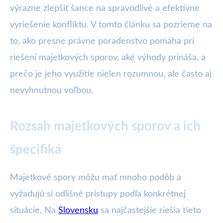
výrazne zlepšiť šance na spravodlivé a efektívne
vyriešenie konfliktu. V tomto článku sa pozrieme na
to, ako presne právne poradenstvo pomáha pri
riešení majetkových sporov, aké výhody prináša, a
prečo je jeho využitie nielen rozumnou, ale často aj
nevyhnutnou voľbou.
Rozsah majetkových sporov a ich
špecifiká
Majetkové spory môžu mať mnoho podôb a
vyžadujú si odlišné prístupy podľa konkrétnej
situácie. Na
Slovensku
sa najčastejšie riešia tieto