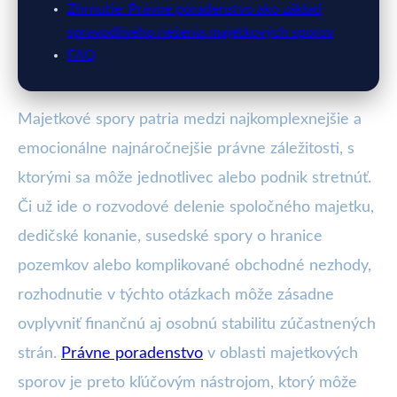
Zhrnutie: Právne poradenstvo ako základ
spravodlivého riešenia majetkových sporov
FAQ
Majetkové spory patria medzi najkomplexnejšie a
emocionálne najnáročnejšie právne záležitosti, s
ktorými sa môže jednotlivec alebo podnik stretnúť.
Či už ide o rozvodové delenie spoločného majetku,
dedičské konanie, susedské spory o hranice
pozemkov alebo komplikované obchodné nezhody,
rozhodnutie v týchto otázkach môže zásadne
ovplyvniť finančnú aj osobnú stabilitu zúčastnených
strán.
Právne poradenstvo
v oblasti majetkových
sporov je preto kľúčovým nástrojom, ktorý môže