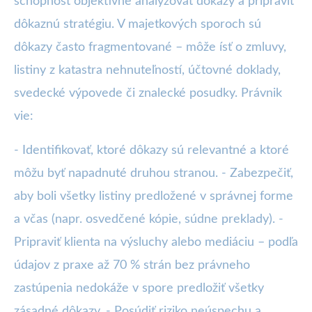
schopnosť objektívne analyzovať dôkazy a pripraviť
dôkaznú stratégiu. V majetkových sporoch sú
dôkazy často fragmentované – môže ísť o zmluvy,
listiny z katastra nehnuteľností, účtovné doklady,
svedecké výpovede či znalecké posudky. Právnik
vie:
- Identifikovať, ktoré dôkazy sú relevantné a ktoré
môžu byť napadnuté druhou stranou. - Zabezpečiť,
aby boli všetky listiny predložené v správnej forme
a včas (napr. osvedčené kópie, súdne preklady). -
Pripraviť klienta na výsluchy alebo mediáciu – podľa
údajov z praxe až 70 % strán bez právneho
zastúpenia nedokáže v spore predložiť všetky
zásadné dôkazy. - Posúdiť riziko neúspechu a