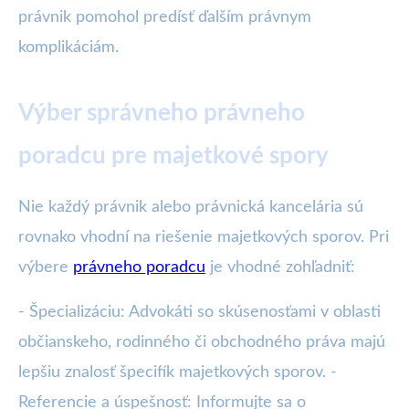
právnik pomohol predísť ďalším právnym
komplikáciám.
Výber správneho právneho
poradcu pre majetkové spory
Nie každý právnik alebo právnická kancelária sú
rovnako vhodní na riešenie majetkových sporov. Pri
výbere
právneho poradcu
je vhodné zohľadniť:
- Špecializáciu: Advokáti so skúsenosťami v oblasti
občianskeho, rodinného či obchodného práva majú
lepšiu znalosť špecifík majetkových sporov. -
Referencie a úspešnosť: Informujte sa o