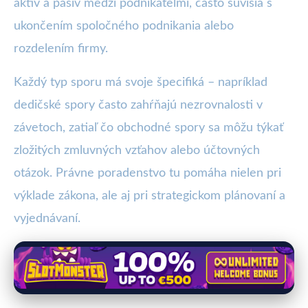
aktív a pasív medzi podnikateľmi, často súvisia s
ukončením spoločného podnikania alebo
rozdelením firmy.
Každý typ sporu má svoje špecifiká – napríklad
dedičské spory často zahŕňajú nezrovnalosti v
závetoch, zatiaľ čo obchodné spory sa môžu týkať
zložitých zmluvných vzťahov alebo účtovných
otázok. Právne poradenstvo tu pomáha nielen pri
výklade zákona, ale aj pri strategickom plánovaní a
vyjednávaní.