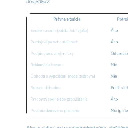
dôsledkov:
Právna situácia
Potre
Súdne konanie (žaloba/obhajoba)
Áno
Predaj/kúpa nehnuteľnosti
Áno
Podpis pracovnej zmluvy
Odporúč
Reklamácia tovaru
Nie
Dohoda o vypožičaní medzi známymi
Nie
Rozvod dohodou
Podľa zlož
Pracovný spor alebo prepúšťanie
Áno
Podanie daňového priznania
Nie (pri 