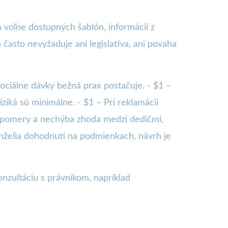
 voľne dostupných šablón, informácií z
často nevyžaduje ani legislatíva, ani povaha
ociálne dávky bežná prax postačuje. - $1 –
ziká sú minimálne. - $1 – Pri reklamácii
né pomery a nechýba zhoda medzi dedičmi,
anželia dohodnutí na podmienkach, návrh je
nzultáciu s právnikom, napríklad