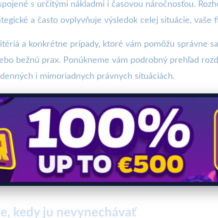
je spojené s určitými nákladmi i časovou náročnosťou. Ro
tegické a často ovplyvňuje výsledok celej situácie, vaše fi
itériá a konkrétne prípady, ktoré vám pomôžu správne sa
ebo bežnú prax. Ponúkneme vám podrobný prehľad rozdiel
odenných i mimoriadnych právnych situáciách.
e, kedy ju nevynechávať