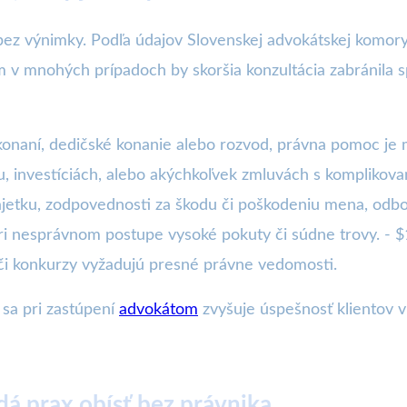
bez výnimky. Podľa údajov Slovenskej advokátskej komory
v mnohých prípadoch by skoršia konzultácia zabránila s
 konaní, dedičské konanie alebo rozvod, právna pomoc je
iku, investíciách, alebo akýchkoľvek zmluvách s kompliko
jetku, zodpovednosti za škodu či poškodeniu mena, odborn
pri nesprávnom postupe vysoké pokuty či súdne trovy. - 
 či konkurzy vyžadujú presné právne vedomosti.
 sa pri zastúpení
advokátom
zvyšuje úspešnosť klientov v
 dá prax obísť bez právnika