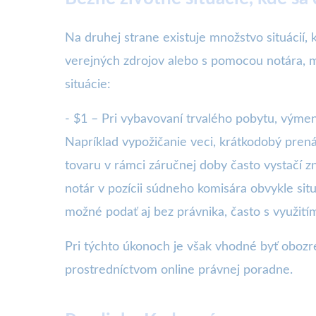
Na druhej strane existuje množstvo situácií,
verejných zdrojov alebo s pomocou notára, ma
situácie:
- $1 – Pri vybavovaní trvalého pobytu, výmen
Napríklad vypožičanie veci, krátkodobý prená
tovaru v rámci záručnej doby často vystačí z
notár v pozícii súdneho komisára obvykle sit
možné podať aj bez právnika, často s využit
Pri týchto úkonoch je však vhodné byť obozr
prostredníctvom online právnej poradne.