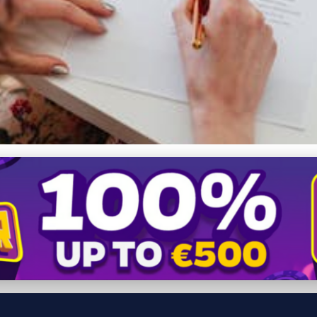
s ňou a kedy bez nej? Roz
oc alebo sa spoľahnúť na v
 tomto článku preskúmame kľ