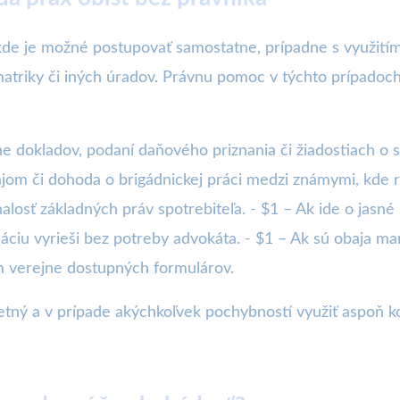
 kde je možné postupovať samostatne, prípadne s využitím
triky či iných úradov. Právnu pomoc v týchto prípadoch 
e dokladov, podaní daňového priznania či žiadostiach o s
jom či dohoda o brigádnickej práci medzi známymi, kde ri
nalosť základných práv spotrebiteľa. - $1 – Ak ide o jas
uáciu vyrieši bez potreby advokáta. - $1 – Ak sú obaja m
ím verejne dostupných formulárov.
etný a v prípade akýchkoľvek pochybností využiť aspoň ko