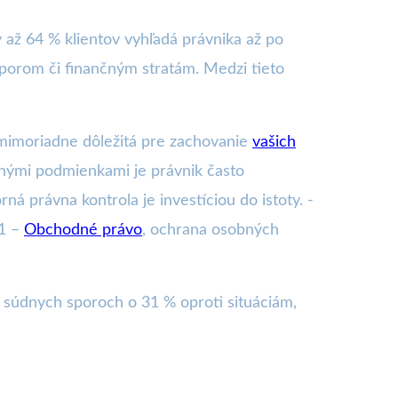
 až 64 % klientov vyhľadá právnika až po
porom či finančným stratám. Medzi tieto
 mimoriadne dôležitá pre zachovanie
vašich
vanými podmienkami je právnik často
á právna kontrola je investíciou do istoty. -
$1 –
Obchodné právo
, ochrana osobných
 súdnych sporoch o 31 % oproti situáciám,