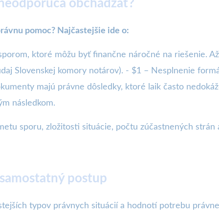
 neodporúča obchádzať?
 právnu pomoc? Najčastejšie ide o:
sporom, ktoré môžu byť finančne náročné na riešenie. Až 
aj Slovenskej komory notárov). - $1 – Nesplnenie formá
kumenty majú právne dôsledky, ktoré laik často nedokáže
bým následkom.
tu sporu, zložitosti situácie, počtu zúčastnených strán
 samostatný postup
tejších typov právnych situácií a hodnotí potrebu právnej