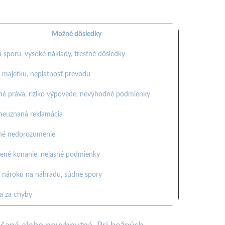
Možné dôsledky
a sporu, vysoké náklady, trestné dôsledky
a majetku, neplatnosť prevodu
né práva, riziko výpovede, nevýhodné podmienky
neuznaná reklamácia
é nedorozumenie
žené konanie, nejasné podmienky
a nároku na náhradu, súdne spory
a za chyby