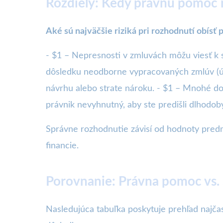
Rozdiely: Kedy právnu pomoc
Aké sú najväčšie riziká pri rozhodnutí obísť
- $1 – Nepresnosti v zmluvách môžu viesť k 
dôsledku neodborne vypracovaných zmlúv (úd
návrhu alebo strate nároku. - $1 – Mnohé do
právnik nevyhnutný, aby ste predišli dlhodo
Správne rozhodnutie závisí od hodnoty predme
financie.
Porovnanie: Právna pomoc vs.
Nasledujúca tabuľka poskytuje prehľad najčas