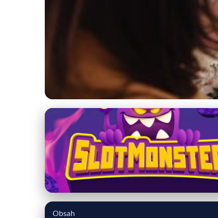
katalog-advokatov.sk
Právna pomoc: Kedy 
vyhľadať právnu pom
je často zložité. V
Obsah