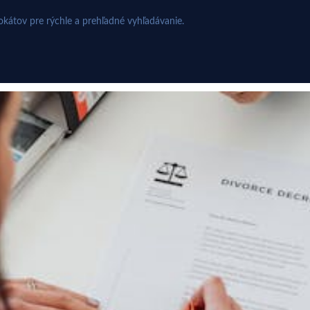
kátov pre rýchle a prehľadné vyhľadávanie.