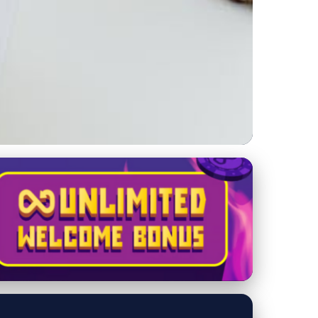
hodovanie o tom, či
lastné schopnosti,
účové situácie, kedy