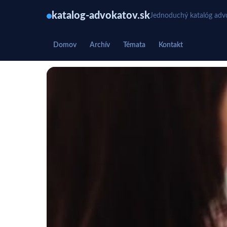
katalog-advokatov.sk
Jednoduchý katalóg advo
Domov
Archív
Témata
Kontakt