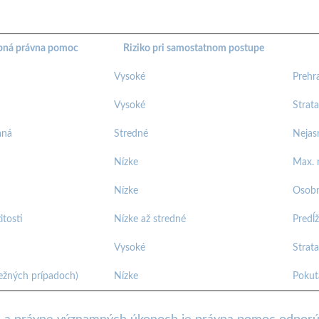
bná právna pomoc
Riziko pri samostatnom postupe
Vysoké
Prehr
Vysoké
Strat
aná
Stredné
Nejas
Nízke
Max. 
Nízke
Osobn
itosti
Nízke až stredné
Predĺ
Vysoké
Strat
bežných prípadoch)
Nízke
Pokut