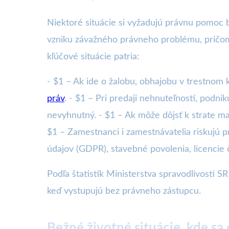
Niektoré situácie si vyžadujú právnu pomoc 
vzniku závažného právneho problému, pričom 
kľúčové situácie patria:
- $1 – Ak ide o žalobu, obhajobu v trestnom
práv
. - $1 – Pri predaji nehnuteľností, podn
nevyhnutný. - $1 – Ak môže dôjsť k strate ma
$1 – Zamestnanci i zamestnávatelia riskujú 
údajov (GDPR), stavebné povolenia, licencie
Podľa štatistík Ministerstva spravodlivosti SR
keď vystupujú bez právneho zástupcu.
Bežné životné situácie, kde sa