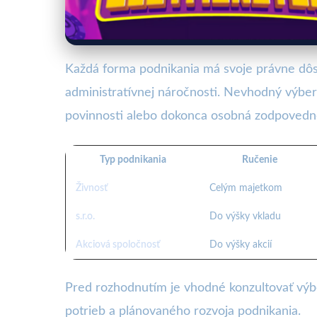
Každá forma podnikania má svoje právne dôsl
administratívnej náročnosti. Nevhodný výbe
povinnosti alebo dokonca osobná zodpovednos
Typ podnikania
Ručenie
Živnosť
Celým majetkom
s.r.o.
Do výšky vkladu
Akciová spoločnosť
Do výšky akcií
Pred rozhodnutím je vhodné konzultovať výb
potrieb a plánovaného rozvoja podnikania.