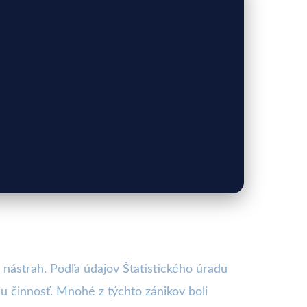
nástrah. Podľa údajov Štatistického úradu
u činnosť. Mnohé z týchto zánikov boli