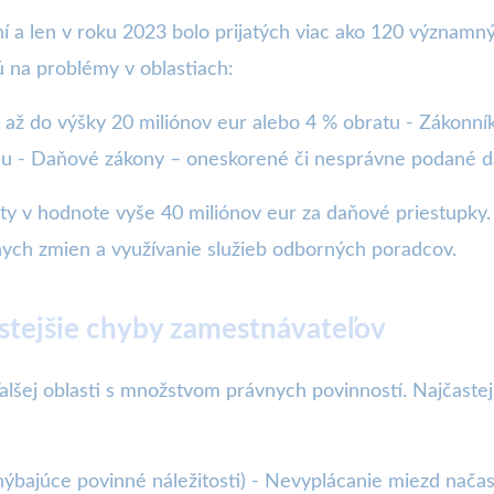
í a len v roku 2023 bolo prijatých viac ako 120 významn
ú na problémy v oblastiach:
až do výšky 20 miliónov eur alebo 4 % obratu - Zákonn
u - Daňové zákony – oneskorené či nesprávne podané da
ty v hodnote vyše 40 miliónov eur za daňové priestupky.
vnych zmien a využívanie služieb odborných poradcov.
stejšie chyby zamestnávateľov
ďalšej oblasti s množstvom právnych povinností. Najčast
ýbajúce povinné náležitosti) - Nevyplácanie miezd načas