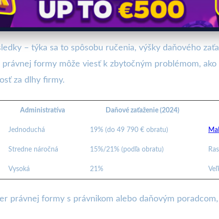
edky – týka sa to spôsobu ručenia, výšky daňového zaťaž
r právnej formy môže viesť k zbytočným problémom, ako
ť za dlhy firmy.
Administratíva
Daňové zaťaženie (2024)
Jednoduchá
19% (do 49 790 € obratu)
Mal
Stredne náročná
15%/21% (podľa obratu)
Ras
Vysoká
21%
Veľ
er právnej formy s právnikom alebo daňovým poradcom, 