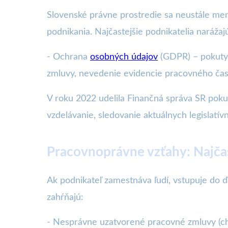
Slovenské právne prostredie sa neustále men
podnikania. Najčastejšie podnikatelia narážaj
- Ochrana
osobných údajov
(GDPR) – pokuty 
zmluvy, nevedenie evidencie pracovného čas
V roku 2022 udelila Finančná správa SR poku
vzdelávanie, sledovanie aktuálnych legislatí
Pracovnoprávne vzťahy: Najča
Ak podnikateľ zamestnáva ľudí, vstupuje do 
zahŕňajú:
- Nesprávne uzatvorené pracovné zmluvy (ch