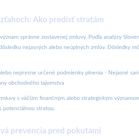
zťahoch: Ako predísť stratám
ýznam správne zostavenej zmluvy. Podľa analýzy Sloven
ôsledku nejasných alebo neúplných zmlúv. Dôsledky môžu
alebo nepresne určené podmienky plnenia - Nejasné sank
rany obchodného tajomstva
 zmluvy s väčším finančným alebo strategickým významom.
 potenciálnou stratou.
čová prevencia pred pokutami