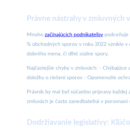
Právne nástrahy v zmluvných v
Mnoho
začínajúcich podnikateľov
podceňuje v
% obchodných sporov v roku 2022 vzniklo v d
dobrého mena, či dlhé súdne spory.
Najčastejšie chyby v zmluvách: - Chýbajúce 
doložky o riešení sporov - Opomenutie och
Právnik by mal byť súčasťou prípravy každej
zmluvách je často zanedbateľná v porovnaní s
Dodržiavanie legislatívy: Kľú