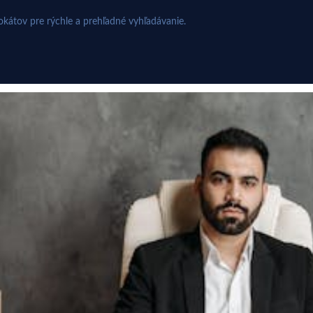
kátov pre rýchle a prehľadné vyhľadávanie.