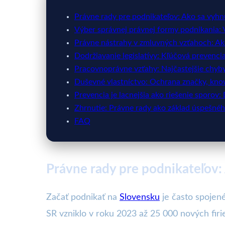
Právne rady pre podnikateľov: Ako sa vy
Výber správnej právnej formy podnikania: V
Právne nástrahy v zmluvných vzťahoch: Ak
Dodržiavanie legislatívy: Kľúčová prevenc
Pracovnoprávne vzťahy: Najčastejšie chyb
Duševné vlastníctvo: Ochrana značky, kno
Prevencia je lacnejšia ako riešenie sporov
Zhrnutie: Právne rady ako základ úspešné
FAQ
Právne rady pre podnikateľov
Začať podnikať na
Slovensku
je často spojené
SR vzniklo v roku 2023 až 25 000 nových firi