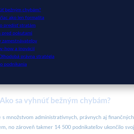
hnúť bežným chybám?
iac ako len formalita
o predísť stratám
ia pred pokutami
y zamestnávateľov
w-how a inovácií
: Dlhodobá právna stratégia
ho podnikania
: Ako sa vyhnúť bežným chybám?
 s množstvom administratívnych, právnych aj finančných 
em, no zároveň takmer 14 500 podnikateľov ukončilo svoj