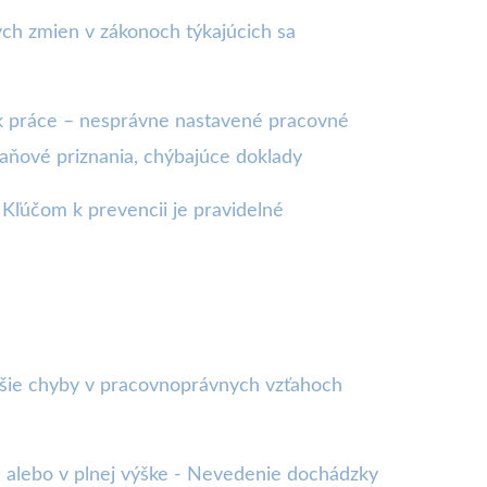
ých zmien v zákonoch týkajúcich sa
ík práce – nesprávne nastavené pracovné
ňové priznania, chýbajúce doklady
 Kľúčom k prevencii je pravidelné
ejšie chyby v pracovnoprávnych vzťahoch
 alebo v plnej výške - Nevedenie dochádzky