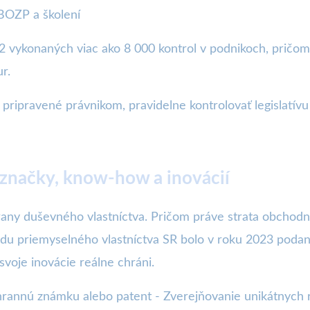
 BOZP a školení
2 vykonaných viac ako 8 000 kontrol v podnikoch, pričom
r.
ripravené právnikom, pravidelne kontrolovať legislatívu
 značky, know-how a inovácií
ny duševného vlastníctva. Pričom práve strata obchod
adu priemyselného vlastníctva SR bolo v roku 2023 poda
svoje inovácie reálne chráni.
rannú známku alebo patent - Zverejňovanie unikátnych r