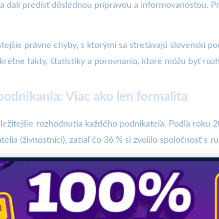
sa dali predísť dôslednou prípravou a informovanosťou. P
tejšie právne chyby, s ktorými sa stretávajú slovenskí pod
rétne fakty, štatistiky a porovnania, ktoré môžu byť roz
odnikania: Viac ako len formalita
ôležitejšie rozhodnutia každého podnikateľa. Podľa roku
lia (živnostníci), zatiaľ čo 36 % si zvolilo spoločnosť s 