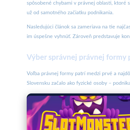
spôsobené chybami v právnej oblasti, ktoré 
už od samotného začiatku podnikania.
Nasledujúci článok sa zameriava na tie najčas
im úspešne vyhnúť. Zároveň predstavuje konk
Výber správnej právnej formy p
Voľba právnej formy patrí medzi prvé a najd
Slovensku začalo ako fyzické osoby – podnikate