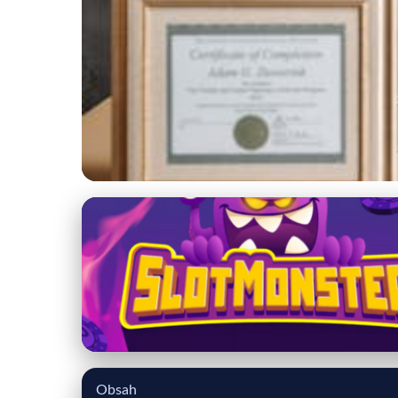
katalog-advokatov.sk
Právne stratégie pr
7. 3. 2026
· 9 min čítania · Autor: Milan Štefanec
Obsah