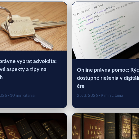
právne vybrať advokáta:
vé aspekty a tipy na
Online právna pomoc: Rýc
h
dostupné riešenia v digitál
ére
2026
· 10 min čítania
25. 3. 2026
· 9 min čítania