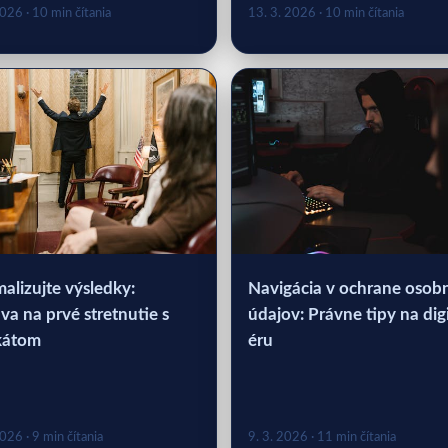
2026
· 10 min čítania
13. 3. 2026
· 10 min čítania
alizujte výsledky:
Navigácia v ochrane osob
va na prvé stretnutie s
údajov: Právne tipy na dig
kátom
éru
2026
· 9 min čítania
9. 3. 2026
· 11 min čítania