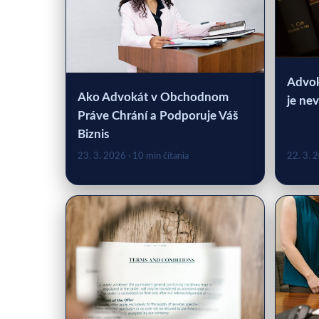
Advok
Ako Advokát v Obchodnom
je nev
Práve Chrání a Podporuje Váš
Biznis
23. 3. 2026
· 10 min čítania
22. 3. 