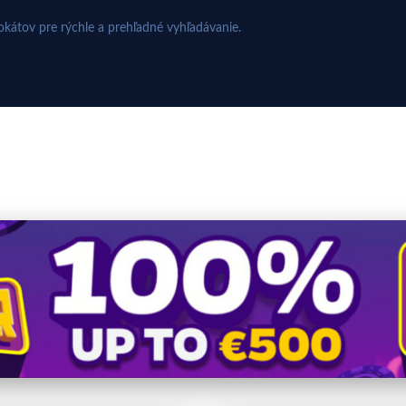
kátov pre rýchle a prehľadné vyhľadávanie.