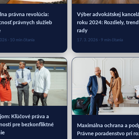
lna právna revolúcia:
Výber advokátskej kancelá
nosť právnych služieb
roku 2024: Rozdiely, trend
e
rady
2026
· 10 min čítania
17. 3. 2026
· 9 min čítania
jom: Kľúčové práva a
nosti pre bezkonfliktné
Maximálna ochrana a pod
ie
Právne poradenstvo pri r