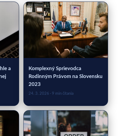
hle a
Komplexný Sprievodca
nej
Rodinným Právom na Slovensku
2023
24. 3. 2026
· 9 min čítania