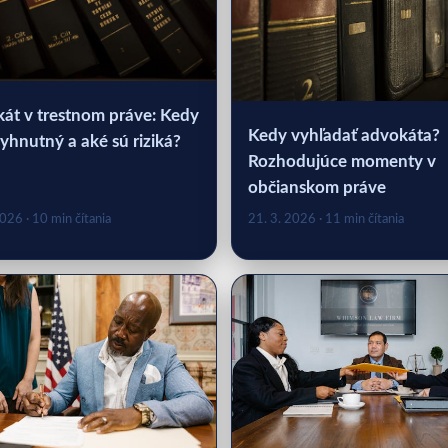
át v trestnom práve: Kedy
Kedy vyhľadať advokáta?
yhnutný a aké sú riziká?
Rozhodujúce momenty v
občianskom práve
2026
· 10 min čítania
21. 3. 2026
· 11 min čítania