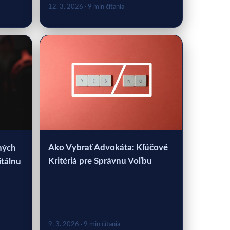
12. 3. 2026
· 9 min čítania
Ako Vybrať Advokáta: Kľúčové
ných
Kritériá pre Správnu Voľbu
itálnu
9. 3. 2026
· 9 min čítania