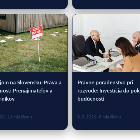
jom na Slovensku: Práva a
Právne poradenstvo pri
nosti Prenajímateľov a
rozvode: Investícia do pok
mníkov
budúcnosti
026
· 11 min čítania
8. 3. 2026
· 8 min čítania