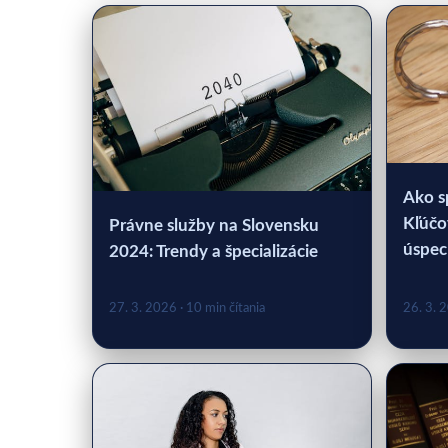
Ako s
Kľúčo
Právne služby na Slovensku
úspec
2024: Trendy a špecializácie
27. 3. 2026
· 10 min čítania
26. 3. 