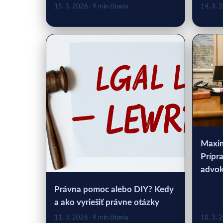
15. 3. 2026
· 9 min čítania
14. 3. 
Maxim
Prípra
advo
Právna pomoc alebo DIY? Kedy
a ako vyriešiť právne otázky
11. 3. 2026
· 9 min čítania
10. 3. 