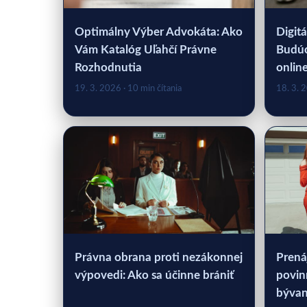
Optimálny Výber Advokáta: Ako
Digitá
Vám Katalóg Uľahčí Právne
Budúc
Rozhodnutia
onlin
19. 3. 2026
· 10 min čítania
18. 3. 
Právna obrana proti nezákonnej
Prená
výpovedi: Ako sa účinne brániť
povin
bývan