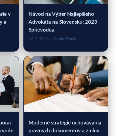
rie v
Návod na Výber Najlepšieho
y a
Advokáta na Slovensku: 2023
Sprievodca
16. 3. 2026
· 10 min čítania
pora:
Moderné stratégie uchovávania
ozvode
právnych dokumentov a zmlúv