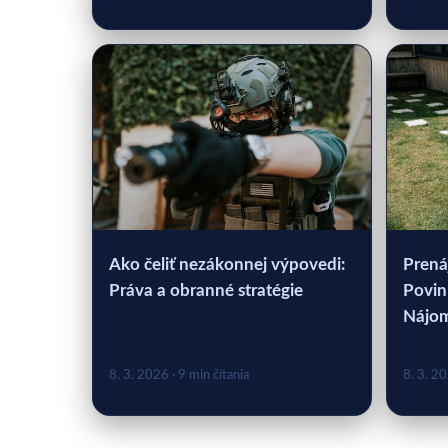
Ako čeliť nezákonnej výpovedi:
Prená
Práva a obranné stratégie
Povin
Nájo
8. 3. 2026
· 9 min čítania
8. 3. 2