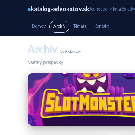
katalog-advokatov.sk
Jednoduchý katalóg advo
Domov
Archív
Témata
Kontakt
Archív
109 článkov
Všetky príspevky