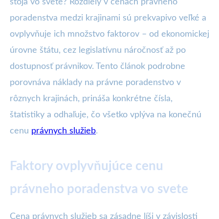
stoja vo svete? Rozdiely v cenách právneho
poradenstva medzi krajinami sú prekvapivo veľké a
ovplyvňuje ich množstvo faktorov – od ekonomickej
úrovne štátu, cez legislatívnu náročnosť až po
dostupnosť právnikov. Tento článok podrobne
porovnáva náklady na právne poradenstvo v
rôznych krajinách, prináša konkrétne čísla,
štatistiky a odhaľuje, čo všetko vplýva na konečnú
cenu
právnych služieb
.
Faktory ovplyvňujúce cenu
právneho poradenstva vo svete
Cena právnych služieb sa zásadne líši v závislosti