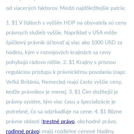
od viacerých faktorov. Medzi najdôležitejšie patria:
1. $1 V štátoch s vyšším HDP na obyvateľa sú ceny
právnych služieb vyššie. Napríklad v USA môže
špičkový právnik účtovať aj viac ako 1000 USD za
hodinu, kým v rozvojových krajinách sa ceny
pohybujú rádovo nižšie. 2. $1 Krajiny s prísnou
reguláciou prístupu k právnickému povolaniu (napr.
Veľká Británia, Nemecko) majú často vyššie ceny,
keďže právnikov je menej. 3. $1 Čím zložitejší je
právny systém, tým viac času a špecializácie je
potrebné, čo sa odzrkadľuje na cene. 4. $1 Rôzne
právne oblasti (
trestné právo
, obchodné právo,
rodinné právo
) majú rozdielne cenové hladiny.