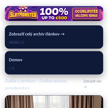
Zobraziť celý archív článkov →
/archiv/ →
Domov
/ →
Ďalšie z archívu – Online právne
Zobrazit vše
→
poradenstvo