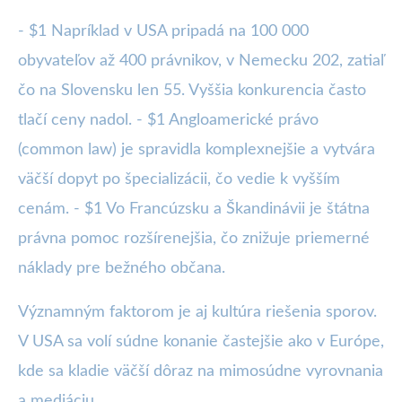
- $1 Napríklad v USA pripadá na 100 000
obyvateľov až 400 právnikov, v Nemecku 202, zatiaľ
čo na Slovensku len 55. Vyššia konkurencia často
tlačí ceny nadol. - $1 Angloamerické právo
(common law) je spravidla komplexnejšie a vytvára
väčší dopyt po špecializácii, čo vedie k vyšším
cenám. - $1 Vo Francúzsku a Škandinávii je štátna
právna pomoc rozšírenejšia, čo znižuje priemerné
náklady pre bežného občana.
Významným faktorom je aj kultúra riešenia sporov.
V USA sa volí súdne konanie častejšie ako v Európe,
kde sa kladie väčší dôraz na mimosúdne vyrovnania
a mediáciu.