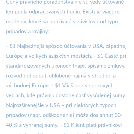
Ceny právneho poradenstva nie sú vždy účtované
len podľa odpracovaných hodín. Existuje viacero
modelov, ktoré sa používajú v závislosti od typu
prípadov a krajiny:
- $1 Najbežnejší spôsob účtovania v USA, západnej
Európe a veľkých ázijských mestách. - $1 Časté pri
štandardizovaných úkonoch (napr. spísanie zmluvy,
rozvod dohodou), obľúbené najmä v strednej a
východnej Európe. - $1 Väčšinou v sporových
veciach, kde právnik dostane časť vysúdenej sumy.
Najrozšírenejšie v USA – pri niektorých typoch
prípadov (napr. odškodnenie) môže dosiahnuť 30-
40 % z vyhranej sumy. - $1 Klient platí právnikovi