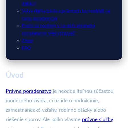
dotácií
Vplyv digitalizácie a právnych technológií na
cenu poradenstva
Prečo sú rozdiely v cenách právneho
poradenstva také výrazné?
Záver
FAQ
Úvod
Právne poradenstvo
je neoddeliteľnou súčasťou
moderného života, či už ide o podnikanie,
zamestnanecké vzťahy, rodinné otázky alebo
riešenie sporov. Ale koľko vlastne
právne služby