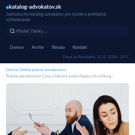
katalog-advokatov.sk
Jednoduchý katalóg advokátov pre rýchle a prehľadné
vyhľadávanie.
Domov
Archív
Témata
Kontakt
Dnes je Pondelok, 10 8. 2026
· 24°C
Domov
›
Online právne poradenstvo
›
Právne poradenstvo: Ceny a faktory ovplyvňujúce ich výšku g…