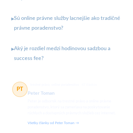
Sú online právne služby lacnejšie ako tradičné
▸
právne poradenstvo?
Aký je rozdiel medzi hodinovou sadzbou a
▸
success fee?
trestné právo, online poradenstvo
47 článkov
PT
Peter Toman
Peter je odborník na trestné právo a online právne
poradenstvo, ktorý sa zameriava na poskytovanie
rýchlych a dostupných právnych služieb cez internet.
Všetky články od Peter Toman →