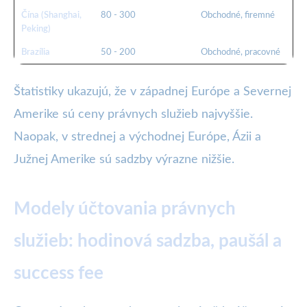
Čína (Shanghai,
80 - 300
Obchodné, firemné
Peking)
Brazília
50 - 200
Obchodné, pracovné
Štatistiky ukazujú, že v západnej Európe a Severnej
Amerike sú ceny právnych služieb najvyššie.
Naopak, v strednej a východnej Európe, Ázii a
Južnej Amerike sú sadzby výrazne nižšie.
Modely účtovania právnych
služieb: hodinová sadzba, paušál a
success fee