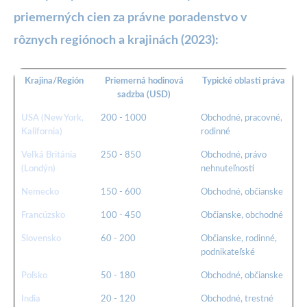
priemerných cien za právne poradenstvo v
rôznych regiónoch a krajinách (2023):
Krajina/Región
Priemerná hodinová
Typické oblasti práva
sadzba (USD)
USA (New York,
200 - 1000
Obchodné, pracovné,
Kalifornia)
rodinné
Veľká Británia
250 - 850
Obchodné, právo
(Londýn)
nehnuteľností
Nemecko
150 - 600
Obchodné, občianske
Francúzsko
100 - 450
Občianske, obchodné
Slovensko
60 - 200
Občianske, rodinné,
podnikateľské
Poľsko
50 - 180
Obchodné, občianske
India
20 - 120
Obchodné, trestné