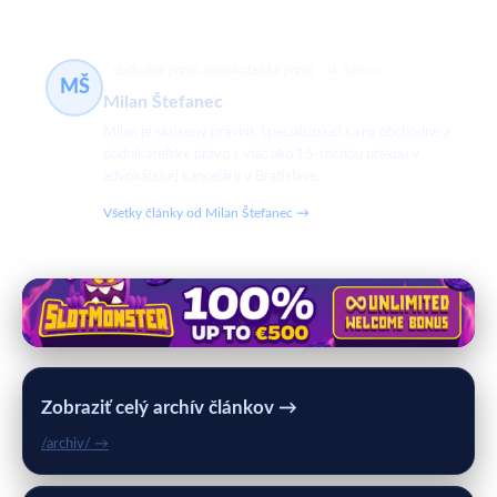
obchodné právo, podnikateľské právo
44 článkov
MŠ
Milan Štefanec
Milan je skúsený právnik špecializujúci sa na obchodné a
podnikateľské právo s viac ako 15-ročnou praxou v
advokátskej kancelárii v Bratislave.
Všetky články od Milan Štefanec →
Zobraziť celý archív článkov →
/archiv/ →