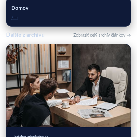
Domov
/ →
Ďalšie z archívu
Zobraziť celý archív článkov →
katalog-advokatov.sk