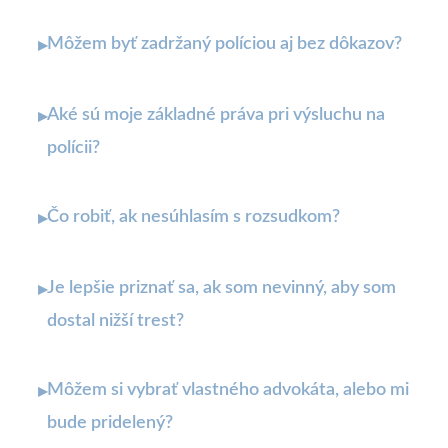
Môžem byť zadržaný políciou aj bez dôkazov?
▸
Aké sú moje základné práva pri výsluchu na
▸
polícii?
Čo robiť, ak nesúhlasím s rozsudkom?
▸
Je lepšie priznať sa, ak som nevinný, aby som
▸
dostal nižší trest?
Môžem si vybrať vlastného advokáta, alebo mi
▸
bude pridelený?