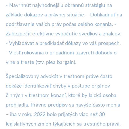
- Navrhnúť najvhodnejšiu obrannú stratégiu na
základe dôkazov a právnej situácie. - Dohliadnuť na
dodržiavanie vašich práv počas celého konania. -
Zabezpečiť efektívne vypočutie svedkov a znalcov.
- Vyhľadávať a predkladať dôkazy vo váš prospech.
- Viesť rokovania o prípadnom uzavretí dohody o
vine a treste (tzv. plea bargain).
Špecializovaný advokát v trestnom práve často
dokáže identifikovať chyby v postupe orgánov
činných v trestnom konaní, ktoré by laická osoba
prehliadla. Právne predpisy sa navyše často menia
– iba v roku 2022 bolo prijatých viac než 30
legislatívnych zmien týkajúcich sa trestného práva.