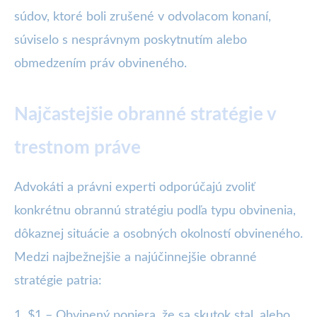
súdov, ktoré boli zrušené v odvolacom konaní,
súviselo s nesprávnym poskytnutím alebo
obmedzením práv obvineného.
Najčastejšie obranné stratégie v
trestnom práve
Advokáti a právni experti odporúčajú zvoliť
konkrétnu obrannú stratégiu podľa typu obvinenia,
dôkaznej situácie a osobných okolností obvineného.
Medzi najbežnejšie a najúčinnejšie obranné
stratégie patria:
1. $1 – Obvinený popiera, že sa skutok stal, alebo