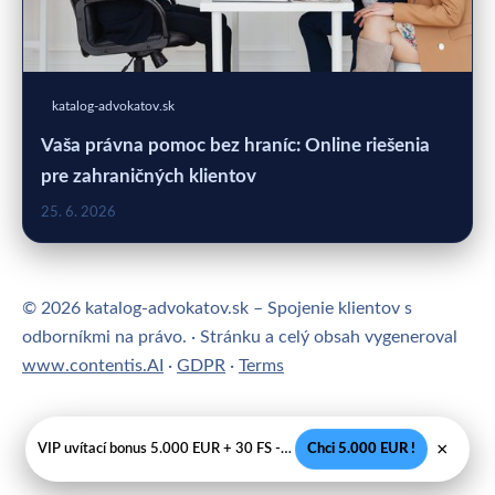
katalog-advokatov.sk
Vaša právna pomoc bez hraníc: Online riešenia
pre zahraničných klientov
25. 6. 2026
© 2026 katalog-advokatov.sk – Spojenie klientov s
odborníkmi na právo. · Stránku a celý obsah vygeneroval
www.contentis.AI
·
GDPR
·
Terms
×
VIP uvítací bonus 5.000 EUR + 30 FS - Legálne SK casino
Chci 5.000 EUR !