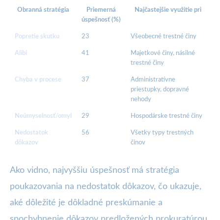
Obranná stratégia
Priemerná
Najčastejšie využitie pri
úspešnosť (%)
Popretie skutku
23
Všeobecné trestné činy
Alibi
41
Majetkové činy, násilné
trestné činy
Chyba v procese
37
Administratívne
priestupky, dopravné
nehody
Neúmyselnosť/omyl
29
Hospodárske trestné činy
Nedostatok
56
Všetky typy trestných
dôkazov
činov
Ako vidno, najvyššiu úspešnosť má stratégia
poukazovania na nedostatok dôkazov, čo ukazuje,
aké dôležité je dôkladné preskúmanie a
spochybnenie dôkazov predložených prokuratúrou.