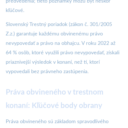
predvedenia; tieto poznámky môžu byť neskôr
kľúčové.
Slovenský Trestný poriadok (zákon č. 301/2005
Z.z.) garantuje každému obvinenému právo
nevypovedať a právo na obhajcu. V roku 2022 až
64 % osôb, ktoré využili právo nevypovedať, získali
priaznivejší výsledok v konaní, než tí, ktorí
vypovedali bez právneho zastúpenia.
Práva obvineného v trestnom
konaní: Kľúčové body obrany
Práva obvineného sú základom spravodlivého