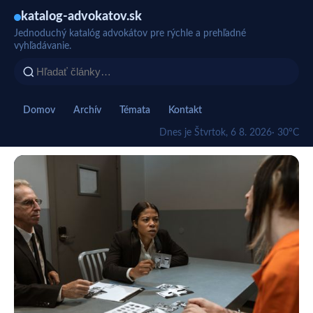
katalog-advokatov.sk
Jednoduchý katalóg advokátov pre rýchle a prehľadné
vyhľadávanie.
Domov
Archív
Témata
Kontakt
Dnes je Štvrtok, 6 8. 2026
· 30°C