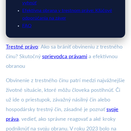
vyhnúť
Efektívna obrana v trestnom práve: Kľúčové
odporúčania na záver
FAQ
Trestné právo
: Ako sa brániť obvineniu z trestného
činu? Skutočný
sprievodca právami
a efektívnou
obranou
Obvinenie z trestného činu patrí medzi najvážnejšie
životné situácie, ktoré môžu človeka postihnúť. Či
už ide o priestupok, závažný násilný čin alebo
hospodársky trestný čin, zásadné je poznať
svoje
práva
, vedieť, ako správne reagovať a aké kroky
podniknúť na svoju obranu. V roku 2023 bolo na