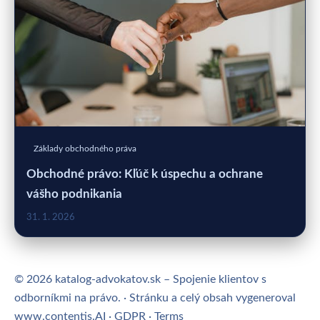
Základy obchodného práva
Obchodné právo: Kľúč k úspechu a ochrane
vášho podnikania
31. 1. 2026
© 2026 katalog-advokatov.sk – Spojenie klientov s
odborníkmi na právo. · Stránku a celý obsah vygeneroval
www.contentis.AI
·
GDPR
·
Terms