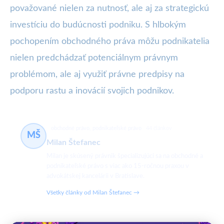
považované nielen za nutnosť, ale aj za strategickú
investíciu do budúcnosti podniku. S hlbokým
pochopením obchodného práva môžu podnikatelia
nielen predchádzať potenciálnym právnym
problémom, ale aj využiť právne predpisy na
podporu rastu a inovácií svojich podnikov.
obchodné právo, podnikateľské právo
44 článkov
MŠ
Milan Štefanec
Milan je skúsený právnik špecializujúci sa na obchodné a
podnikateľské právo s viac ako 15-ročnou praxou v
advokátskej kancelárii v Bratislave.
Všetky články od Milan Štefanec →