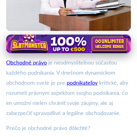
Základy obchodného práva
Ako Obchodné Právo Chrání a
Obchodné právo
je neodmysliteľnou súčasťou
Podporuje Váš Podnik?
každého podnikania. V dnešnom dynamickom
21. 1. 2026
· 3 min čítania · Autor: Milan Štefanec
obchodnom svete je pre
podnikateľov
kritické, aby
rozumeli právnym aspektom svojho podnikania, čo
im umožní nielen chrániť svoje záujmy, ale aj
zabezpečiť spravodlivé a legálne obchodovanie.
Prečo je obchodné právo dôležité?