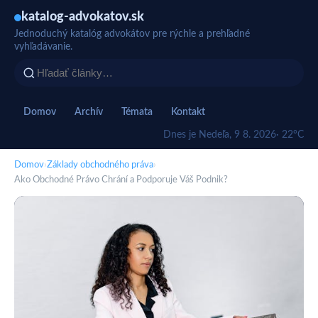
katalog-advokatov.sk
Jednoduchý katalóg advokátov pre rýchle a prehľadné
vyhľadávanie.
Domov
Archív
Témata
Kontakt
Dnes je Nedeľa, 9 8. 2026
· 22°C
Domov
›
Základy obchodného práva
›
Ako Obchodné Právo Chrání a Podporuje Váš Podnik?