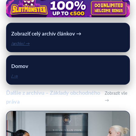
Zobraziť celý archív článkov →
/archiv/ →
Domov
/ →
Ďalšie z archívu – Základy obchodného
Zobrazit vše
→
práva