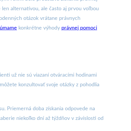
e len alternatívou, ale často aj prvou voľbou
aždodenných otázok vrátane právnych
skúmame
konkrétne výhody
právnej pomoci
enti už nie sú viazaní otváracími hodinami
a môžete konzultovať svoje otázky z pohodlia
su. Priemerná doba získania odpovede na
berie niekoľko dní až týždňov v závislosti od