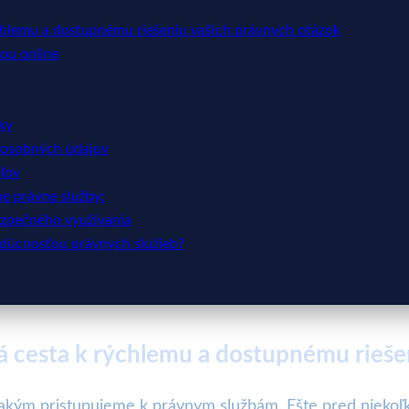
hlemu a dostupnému riešeniu vašich právnych otázok
ou online
ky
 osobných údajov
eľov
ne právne služby:
ezpečného využívania
udúcnosťou právnych služieb?
 cesta k rýchlemu a dostupnému rieše
 akým pristupujeme k právnym službám. Ešte pred niekoľk