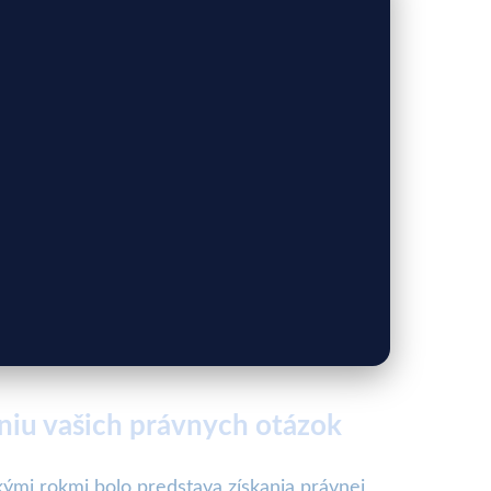
niu vašich právnych otázok
ými rokmi bolo predstava získania právnej