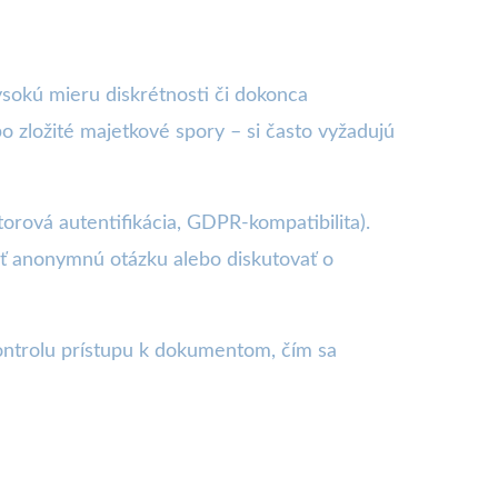
sokú mieru diskrétnosti či dokonca
bo zložité majetkové spory – si často vyžadujú
orová autentifikácia, GDPR-kompatibilita).
iť anonymnú otázku alebo diskutovať o
ontrolu prístupu k dokumentom, čím sa