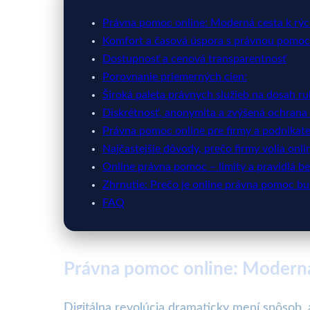
Právna pomoc online: Moderná cesta k rýc
Komfort a časová úspora s právnou pomoc
Dostupnosť a cenová transparentnosť
Porovnanie priemerných cien:
Široká paleta právnych služieb na dosah ru
Diskrétnosť, anonymita a zvýšená ochrana
Právna pomoc online pre firmy a podnikat
Najčastejšie dôvody, prečo firmy volia onli
Online právna pomoc – limity a pravidlá b
Zhrnutie: Prečo je online právna pomoc b
FAQ
Právna pomoc online: Moderná
Digitálna revolúcia dramaticky mení spôsob,