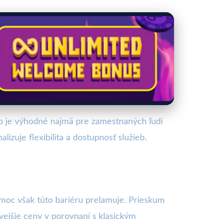
o je výhodné najmä pre zamestnaných ľudí
izuje flexibilita a dostupnosť služieb.
moc však túto bariéru prelamuje. Prieskum
ivejšie ceny v porovnaní s klasickým