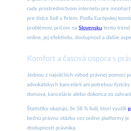
rady prostredníctvom internetu pre mnohých
pre tisíce ľudí a firiem. Podľa Európskej ko
problémov, pričom na
Slovensku
tento trend 
online, jej efektivitu, dostupnosť a ďalšie as
Komfort a časová úspora s pr
Jednou z najväčších výhod právnej pomoci pos
advokátskych kancelárií ani potrebou fyzicky 
domova, kancelárie alebo dokonca zo zahrani
Štatistiky ukazujú, že 58 % ľudí, ktorí využili
p
bežnú právnu otázku cez online platformy je 1
dostupnosti právnika.