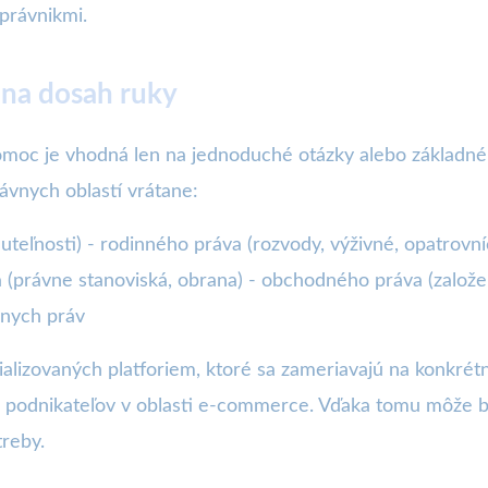
právnikmi.
 na dosah ruky
pomoc je vhodná len na jednoduché otázky alebo základné
ávnych oblastí vrátane:
uteľnosti) - rodinného práva (rozvody, výživné, opatrovn
 (právne stanoviská, obrana) - obchodného práva (založen
lnych práv
ializovaných platforiem, ktoré sa zameriavajú na konkrét
ebo podnikateľov v oblasti e-commerce. Vďaka tomu môže 
treby.