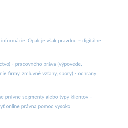
 informácie. Opak je však pravdou – digitálne
íctvo) - pracovného práva (výpovede,
ie firmy, zmluvné vzťahy, spory) - ochrany
ne právne segmenty alebo typy klientov –
byť online právna pomoc vysoko