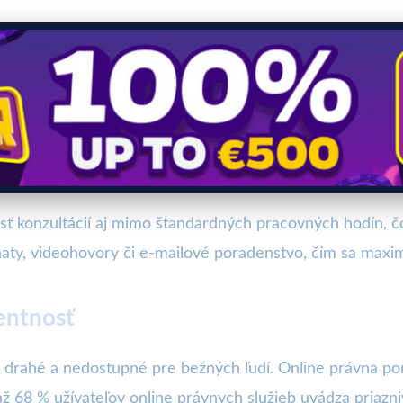
 konzultácií aj mimo štandardných pracovných hodín, č
haty, videohovory či e-mailové poradenstvo, čím sa maximal
entnosť
 drahé a nedostupné pre bežných ľudí. Online právna po
až 68 % užívateľov online právnych služieb uvádza priazn