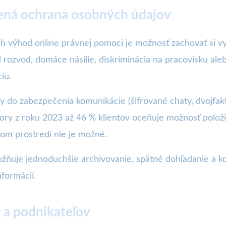
šená ochrana osobných údajov
 výhod online právnej pomoci je možnosť zachovať si vy
ad rozvod, domáce násilie, diskriminácia na pracovisku ale
iu.
y do zabezpečenia komunikácie (šifrované chaty, dvojfakt
ory z roku 2023 až 46 % klientov oceňuje možnosť polož
nom prostredí nie je možné.
žňuje jednoduchšie archivovanie, spätné dohľadanie a k
nformácií.
 a podnikateľov