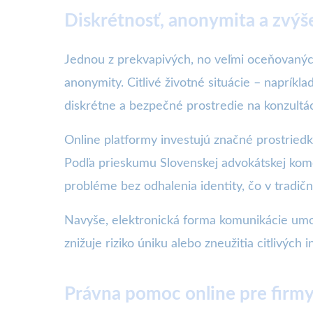
Diskrétnosť, anonymita a zvý
Jednou z prekvapivých, no veľmi oceňovaných
anonymity. Citlivé životné situácie – napríkl
diskrétne a bezpečné prostredie na konzultác
Online platformy investujú značné prostriedk
Podľa prieskumu Slovenskej advokátskej kom
probléme bez odhalenia identity, čo v tradič
Navyše, elektronická forma komunikácie umo
znižuje riziko úniku alebo zneužitia citlivých i
Právna pomoc online pre firmy