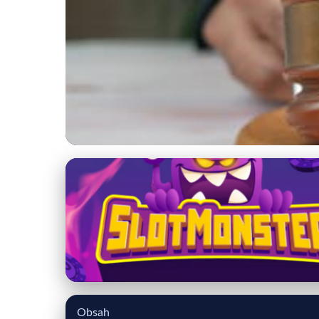
katalog-advokatov.sk
Online právna pomo
otázok
9. 4. 2026
· 9 min čítania · Autor: Peter Toman
Obsah