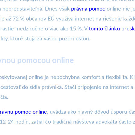
 nepredstaviteľná. Dnes však
právna pomoc
online nie j
misie až 72 % občanov EÚ využíva internet na riešenie k
rastie medziročne o viac ako 15 %. V
tomto článku pre
pekty, ktoré stoja za vašou pozornosťou.
ávnou pomocou online
kytovanej online je nepochybne komfort a flexibilita. Kli
cestovať do sídla právnika. Stačí pripojenie na internet 
čia.
rávnu pomoc online
, uvádza ako hlavný dôvod úsporu ča
2-24 hodín, zatiaľ čo tradičná návšteva advokáta často za