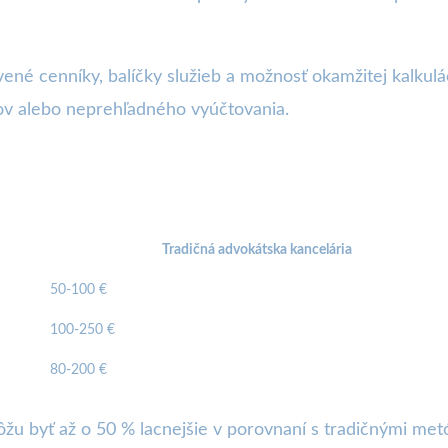
né cenníky, balíčky služieb a možnosť okamžitej kalkulác
kov alebo neprehľadného vyúčtovania.
Tradičná advokátska kancelária
50-100 €
100-250 €
80-200 €
ôžu byť až o 50 % lacnejšie v porovnaní s tradičnými met