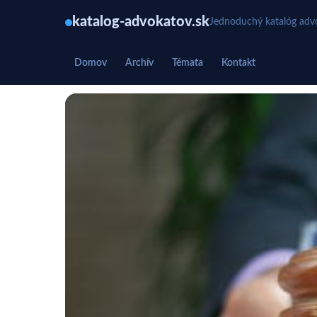
katalog-advokatov.sk
Jednoduchý katalóg advo
Domov
Archív
Témata
Kontakt