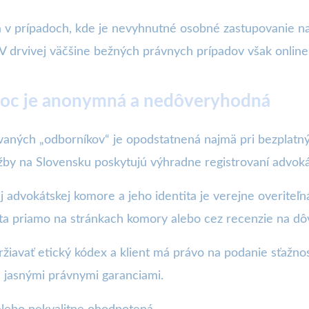
mä v prípadoch, kde je nevyhnutné osobné zastupovanie 
 V drvivej väčšine bežných právnych prípadov však online
moc je anonymná a nedôveryhodná
aných „odborníkov“ je opodstatnená najmä pri bezplatn
užby na Slovensku poskytujú výhradne registrovaní advok
 advokátskej komore a jeho identita je verejne overiteľná
káta priamo na stránkach komory alebo cez recenzie na d
iavať etický kódex a klient má právo na podanie sťažnos
s jasnými právnymi garanciami.