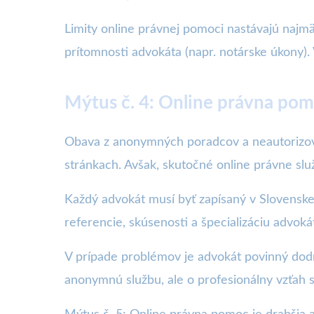
Limity online právnej pomoci nastávajú naj
prítomnosti advokáta (napr. notárske úkony).
Mýtus č. 4: Online právna po
Obava z anonymných poradcov a neautorizov
stránkach. Avšak, skutočné online právne sl
Každý advokát musí byť zapísaný v Slovenskej
referencie, skúsenosti a špecializáciu advo
V prípade problémov je advokát povinný dodrž
anonymnú službu, ale o profesionálny vzťah 