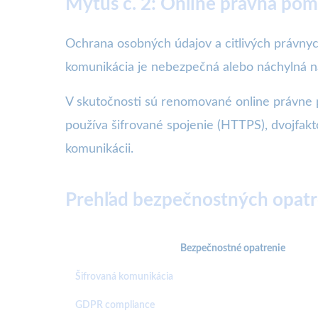
Mýtus č. 2: Online právna pom
Ochrana osobných údajov a citlivých právnyc
komunikácia je nebezpečná alebo náchylná na
V skutočnosti sú renomované online právne p
používa šifrované spojenie (HTTPS), dvojfakt
komunikácii.
Prehľad bezpečnostných opatre
Bezpečnostné opatrenie
Šifrovaná komunikácia
GDPR compliance