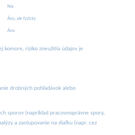
Nie
Áno, ale fyzicky
Áno
 komore, riziko zneužitia údajov je
hanie drobných pohľadávok alebo
ných sporov (napríklad pracovnoprávne spory,
alýzy a zastupovanie na diaľku (napr. cez