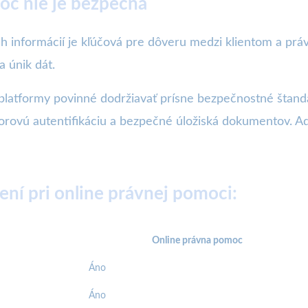
oc nie je bezpečná
h informácií je kľúčová pre dôveru medzi klientom a prá
 únik dát.
latformy povinné dodržiavať prísne bezpečnostné štanda
orovú autentifikáciu a bezpečné úložiská dokumentov. Advo
ní pri online právnej pomoci:
Online právna pomoc
Áno
Áno