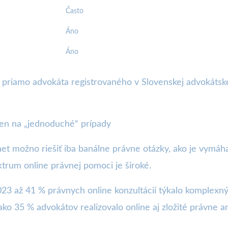
Často
Áno
Áno
 priamo advokáta registrovaného v Slovenskej advokátskej
len na „jednoduché“ prípady
net možno riešiť iba banálne právne otázky, ako je vymá
ktrum online právnej pomoci je široké.
2023 až 41 % právnych online konzultácií týkalo komplex
ko 35 % advokátov realizovalo online aj zložité právne an