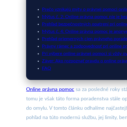
Prečo vznikajú mýty o právnej pomoci onli
Mýtus č. 2: Online právna pomoc nie je b
Prehľad bezpečnostných opatrení pri onlin
Mýtus č. 4: Online právna pomoc je anon
Prehľad priemerných cien právneho porade
Právny rámec a zodpovednosť pri online p
Pri výbere online právnej pomoci si vždy ov
Záver: Ako rozpoznať pravdu o online prá
FAQ
Online právna pomoc
sa za posledné roky st
tomu je však táto forma poradenstva stále o
do omylu. V tomto článku odhalíme najčastej
pohľad na túto modernú službu, jej limity, be