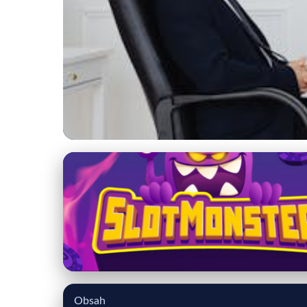
katalog-advokatov.sk
Online právna pomoc
17. 5. 2026
· 9 min čítania · Autor: Peter Toman
Obsah