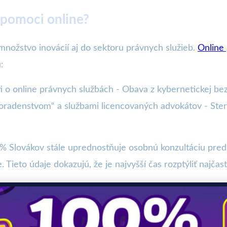
 pomoci online?
 množstvo inovácií aj do sektoru právnych služieb.
Online
:
i o online právnych službách - Obava z kybernetickej bez
adenstvom“ a službami licencovaných advokátov - Ste
 Slovákov stále uprednostňuje osobnú konzultáciu pred
. Tieto údaje dokazujú, že je najvyšší čas rozptýliť najča