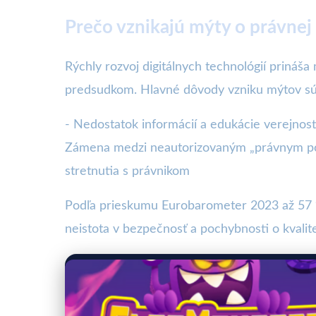
Prečo vznikajú mýty o právnej
Rýchly rozvoj digitálnych technológií prináša
predsudkom. Hlavné dôvody vzniku mýtov sú
- Nedostatok informácií a edukácie verejnost
Zámena medzi neautorizovaným „právnym por
stretnutia s právnikom
Podľa prieskumu Eurobarometer 2023 až 57 %
neistota v bezpečnosť a pochybnosti o kvalite