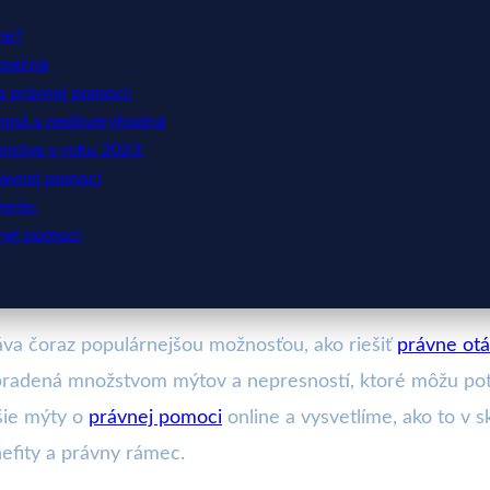
ne?
ezpečná
e právnej pomoci:
ymná a nedôveryhodná
nstva v roku 2023:
rávnej pomoci
erte:
vnej pomoci
áva čoraz populárnejšou možnosťou, ako riešiť
právne ot
pradená množstvom mýtov a nepresností, ktoré môžu poten
šie mýty o
právnej pomoci
online a vysvetlíme, ako to v s
nefity a právny rámec.