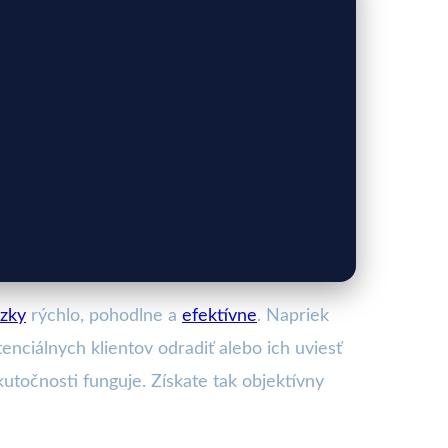
ázky
rýchlo, pohodlne a
efektívne
. Napriek
ciálnych klientov odradiť alebo ich uviesť
kutočnosti funguje. Získate tak objektívny