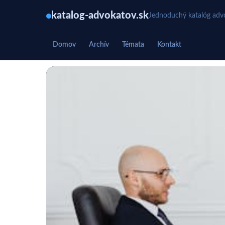
katalog-advokatov.sk
Jednoduchý katalóg advo
Domov
Archív
Témata
Kontakt