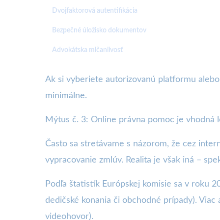
Dvojfaktorová autentifikácia
Bezpečné úložisko dokumentov
Advokátska mlčanlivosť
Ak si vyberiete autorizovanú platformu alebo
minimálne.
Mýtus č. 3: Online právna pomoc je vhodná 
Často sa stretávame s názorom, že cez inter
vypracovanie zmlúv. Realita je však iná – spe
Podľa štatistík Európskej komisie sa v roku 
dedičské konania či obchodné prípady). Viac a
videohovor).