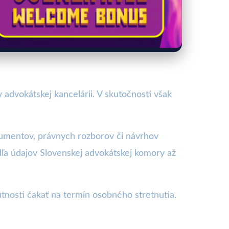
v advokátskej kancelárii. V skutočnosti však
okumentov, právnych rozborov či návrhov
ľa údajov Slovenskej advokátskej komory až
tnosti čakať na termín osobného stretnutia.