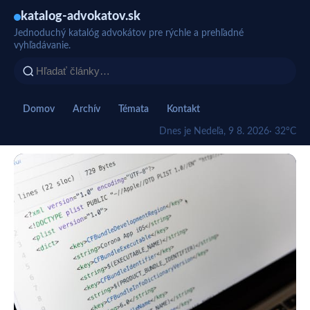
katalog-advokatov.sk
Jednoduchý katalóg advokátov pre rýchle a prehľadné
vyhľadávanie.
Domov
Archív
Témata
Kontakt
Dnes je Nedeľa, 9 8. 2026
· 32°C