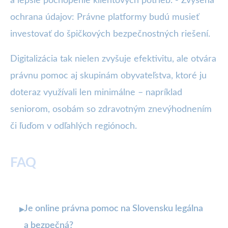
a lepšie pochopenie klientových potrieb. - Zvýšená
ochrana údajov: Právne platformy budú musieť
investovať do špičkových bezpečnostných riešení.
Digitalizácia tak nielen zvyšuje efektivitu, ale otvára
právnu pomoc aj skupinám obyvateľstva, ktoré ju
doteraz využívali len minimálne – napríklad
seniorom, osobám so zdravotným znevýhodnením
či ľuďom v odľahlých regiónoch.
FAQ
Je online právna pomoc na Slovensku legálna
▸
a bezpečná?