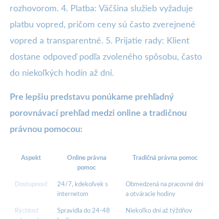
rozhovorom. 4. Platba: Väčšina služieb vyžaduje
platbu vopred, pričom ceny sú často zverejnené
vopred a transparentné. 5. Prijatie rady: Klient
dostane odpoveď podľa zvoleného spôsobu, často
do niekoľkých hodín až dní.
Pre lepšiu predstavu ponúkame prehľadný
porovnávací prehľad medzi online a tradičnou
právnou pomocou:
Aspekt
Online právna
Tradičná právna pomoc
pomoc
Dostupnosť
24/7, kdekoľvek s
Obmedzená na pracovné dni
internetom
a otváracie hodiny
Rýchlosť
Spravidla do 24-48
Niekoľko dní až týždňov