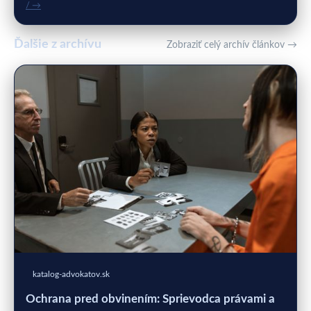
/ →
Ďalšie z archívu
Zobraziť celý archív článkov →
katalog-advokatov.sk
Ochrana pred obvinením: Sprievodca právami a