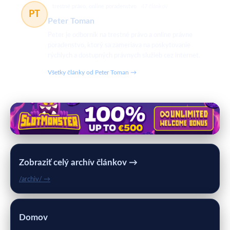
trestné právo, online poradenstvo
47 článkov
PT
Peter Toman
Peter je odborník na trestné právo a online právne
poradenstvo, ktorý sa zameriava na poskytovanie
rýchlych a dostupných právnych služieb cez internet.
Všetky články od Peter Toman →
Zobraziť celý archív článkov →
/archiv/ →
Domov