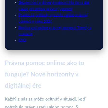
Bezpečnosť a dôveryhodnosť: Na čo si dať
pozor pri online právnej pomoci
Praktické príklady využitia online právnej
pomoci v roku 2024
Budúcnosť online právnej pomoci: Trendy a
inovácie
FAQ
Právna pomoc online: ako to
funguje? Nové horizonty v
digitálnej ére
Každý z nás sa môže ocitnúť v situácii, keď
potrebuje právnu radu alebo pomoc. S