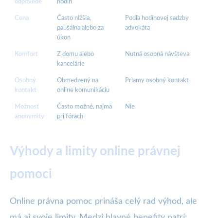
odpovede
hodín
Cena
Často nižšia,
Podľa hodinovej sadzby
paušálna alebo za
advokáta
úkon
Komfort
Z domu alebo
Nutná osobná návšteva
kancelárie
Osobný
Obmedzený na
Priamy osobný kontakt
kontakt
online komunikáciu
Možnosť
Často možné, najmä
Nie
anonymity
pri fórach
Výhody a limity online právnej
pomoci
Online právna pomoc prináša celý rad výhod, ale
má aj svoje limity. Medzi hlavné benefity patrí: