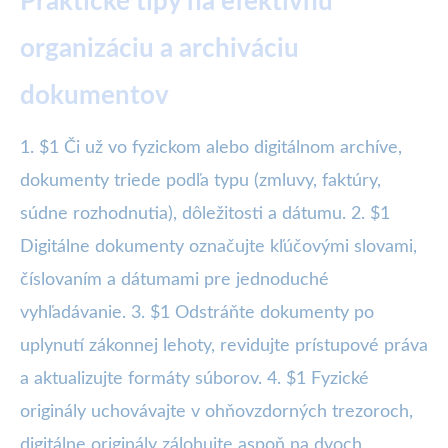
Praktické tipy na efektívnu
organizáciu a archiváciu
dokumentov
1. $1 Či už vo fyzickom alebo digitálnom archíve,
dokumenty triede podľa typu (zmluvy, faktúry,
súdne rozhodnutia), dôležitosti a dátumu. 2. $1
Digitálne dokumenty označujte kľúčovými slovami,
číslovaním a dátumami pre jednoduché
vyhľadávanie. 3. $1 Odstráňte dokumenty po
uplynutí zákonnej lehoty, revidujte prístupové práva
a aktualizujte formáty súborov. 4. $1 Fyzické
originály uchovávajte v ohňovzdorných trezoroch,
digitálne originály zálohujte aspoň na dvoch