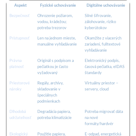
Aspekt
Fyzické uchovávanie
Digitálne uchovávanie
Bezpečnosť
Ohrozenie požiarom,
Silné šifrovanie,
vodou, krádežou;
zálohovanie, riziko
potreba trezorov
kyberútokov
Prístupnosť
Len na jednom mieste,
Okamžite z viacerých
manuálne vyhľadávanie
zariadení, fulltextové
vyhľadávanie
Právna
Originál s podpisom a
Elektronický podpis,
platnosť
pečiatkou je často
časová pečiatka, eIDAS
vyžadovaný
štandardy
Priestorové
Regály, archívy,
Virtuálny priestor –
nároky
skladovanie v
servery, cloud
špeciálnych
podmienkach
Dlhodobá
Degradácia papiera,
Potreba migrovať dáta
udržateľnosť
potreba klimatizácie
na nové
formáty/hardvér
Ekologický
Použitie papiera,
E-odpad, energetická