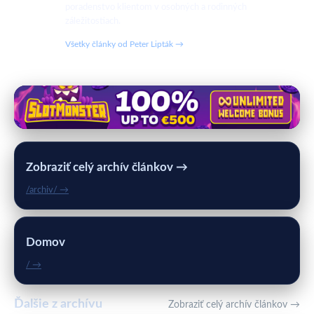
poradenstvo klientom v osobných a rodinných
záležitostiach.
Všetky články od Peter Lipták →
Zobraziť celý archív článkov →
/archiv/ →
Domov
/ →
Ďalšie z archívu
Zobraziť celý archív článkov →