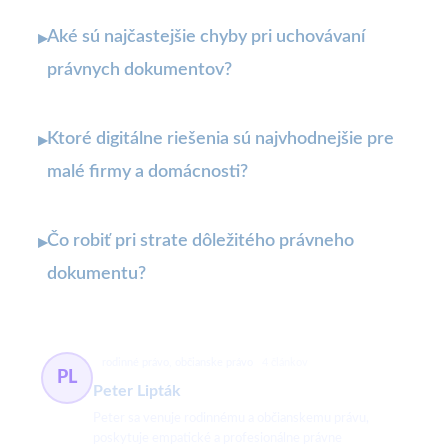
Aké sú najčastejšie chyby pri uchovávaní
▸
právnych dokumentov?
Ktoré digitálne riešenia sú najvhodnejšie pre
▸
malé firmy a domácnosti?
Čo robiť pri strate dôležitého právneho
▸
dokumentu?
rodinné právo, občianske právo
4 článkov
PL
Peter Lipták
Peter sa venuje rodinnému a občianskemu právu,
poskytuje empatické a profesionálne právne