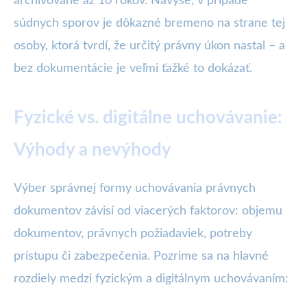
archivované až 10 rokov. Navyše, v prípade
súdnych sporov je dôkazné bremeno na strane tej
osoby, ktorá tvrdí, že určitý právny úkon nastal – a
bez dokumentácie je veľmi ťažké to dokázať.
Fyzické vs. digitálne uchovávanie:
Výhody a nevýhody
Výber správnej formy uchovávania právnych
dokumentov závisí od viacerých faktorov: objemu
dokumentov, právnych požiadaviek, potreby
prístupu či zabezpečenia. Pozrime sa na hlavné
rozdiely medzi fyzickým a digitálnym uchovávaním: