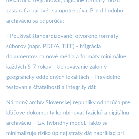
desaťročia degradovať, digitálne formáty môžu
zastarať a hardvér sa opotrebúva. Pre dlhodobú
archiváciu sa odporúča:
- Používať štandardizované, otvorené formáty
súborov (napr. PDF/A, TIFF) - Migrácia
dokumentov na nové média a formáty minimálne
každých 5-7 rokov - Uchovávanie záloh v
geograficky oddelených lokalitách - Pravidelné
testovanie čitateľnosti a integrity dát
Národný archív Slovenskej republiky odporúča pre
kľúčové dokumenty kombinovať fyzickú a digitálnu
archiváciu – tzv. hybridný model. Takto sa
minimalizuje riziko úplnej straty dát napríklad pri