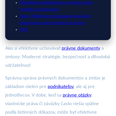
Dlhodobá udržateľnosť a archivácia: Ako
myslieť na budúcnosť
Záver: Efektívne uchovávanie právnych
dokumentov ako investícia do istoty
FAQ
Ako si efektívne uchovávať
právne dokumenty
a
zmluvy: Moderné stratégie, bezpečnosť a dlhodobá
udržateľnosť
Správna správa právnych dokumentov a zmlúv je
základom nielen pre
podnikateľov
, ale aj pre
jednotlivcov. V dobe, keď sa
právne otázky
,
vlastnícke práva či záväzky často riešia spätne
podľa listinných dôkazov, môže byť efektívne