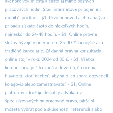
akéhokoľvek miesta a často aj mimo bežných
pracovných hodín. Stačí internetové pripojenie a
mobil či počítač. - $1: Prvú odpoveď alebo analýzu
prípadu získate často do niekoľkých hodín,
najneskôr do 24-48 hodín. - $1: Online právne
služby bývajú v priemere o 25-40 % lacnejšie ako
tradičné kancelárie. Základná právna konzultácia
online stojí v roku 2024 od 30 €. - $1: Všetka
komunikácia je šifrovaná a dôverná, čo ocenia
hlavne tí, ktorí nechcú, aby sa o ich spore dozvedeli
kolegovia alebo zamestnávateľ. - $1: Online
platformy združujú desiatky advokátov,
špecializovaných na pracovné právo, takže si
môžete vybrať podľa skúseností, referencií alebo