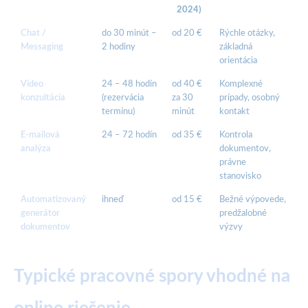
2024)
Chat /
do 30 minút –
od 20 €
Rýchle otázky,
Messaging
2 hodiny
základná
orientácia
Video
24 – 48 hodín
od 40 €
Komplexné
konzultácia
(rezervácia
za 30
prípady, osobný
termínu)
minút
kontakt
E-mailová
24 – 72 hodín
od 35 €
Kontrola
analýza
dokumentov,
právne
stanovisko
Automatizovaný
ihneď
od 15 €
Bežné výpovede,
generátor
predžalobné
dokumentov
výzvy
Typické pracovné spory vhodné na