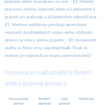
prípadov alebo na prípravu na súd. - $1: Pošlete
pracovnú zmluvu, výpoveď alebo iný dokument a
právnik ich analyzuje a dá konkrétne odporúčania. -
$1: Niektoré platformy ponúkajú generátory
výpovedí, predžalobných výziev alebo sťažností
priamo na mieru vášmu prípadu. - $1: Komplexné
služby za fixnú cenu, napríklad balík “Krok za
krokom pri výpovedi zo strany zamestnávateľa”.
Porovnanie najčastejších foriem
online právnej pomoci:
Forma právnej
Rýchlosť
Cena
Vhodné pre
pomoci
odpovede
(priemer