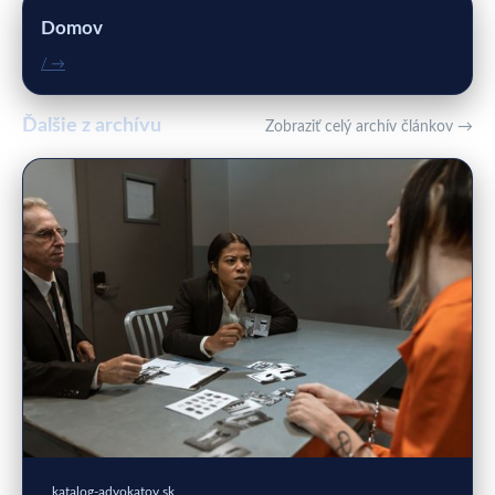
Domov
/ →
Ďalšie z archívu
Zobraziť celý archív článkov →
katalog-advokatov.sk