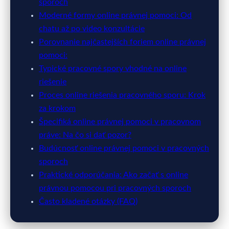
sporoch
Moderné formy online právnej pomoci: Od
chatu až po video konzultácie
Porovnanie najčastejších foriem online právnej
pomoci:
Typické pracovné spory vhodné na online
riešenie
Proces online riešenia pracovného sporu: Krok
za krokom
Špecifiká online právnej pomoci v pracovnom
práve: Na čo si dať pozor?
Budúcnosť online právnej pomoci v pracovných
sporoch
Praktické odporúčania: Ako začať s online
právnou pomocou pri pracovných sporoch
Často kladené otázky (FAQ)