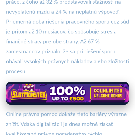
práce, z čoho až 32 % predstavovali sťažnosti na
nevyplatenú mzdu a 24 % na neplatnú výpoveď.
Priemerná doba riešenia pracovného sporu cez súd
je pritom až 10 mesiacov, čo spôsobuje stres a
finančné straty pre obe strany. Až 67 %
zamestnancov priznalo, že sa pri riešení sporu
obávali vysokých právnych nákladov alebo zložitosti
procesu.
Online právna pomoc dokáže tieto bariéry výrazne
znížiť. Vďaka digitalizácii je dnes možné získať
kvalifikované právne poradenstvo rýchlo,