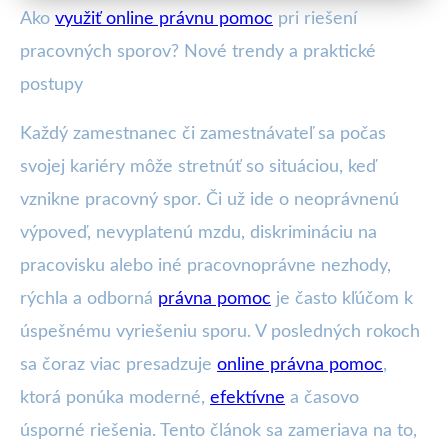
Ako
využiť online právnu pomoc
pri riešení
pracovných sporov? Nové trendy a praktické
postupy
Každý zamestnanec či zamestnávateľ sa počas
svojej kariéry môže stretnúť so situáciou, keď
vznikne pracovný spor. Či už ide o neoprávnenú
výpoveď, nevyplatenú mzdu, diskrimináciu na
pracovisku alebo iné pracovnoprávne nezhody,
rýchla a odborná
právna pomoc
je často kľúčom k
úspešnému vyriešeniu sporu. V posledných rokoch
sa čoraz viac presadzuje
online právna pomoc
,
ktorá ponúka moderné,
efektívne
a časovo
úsporné riešenia. Tento článok sa zameriava na to,