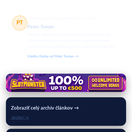
trestné právo, online poradenstvo
47 článkov
PT
Peter Toman
Peter je odborník na trestné právo a online právne
poradenstvo, ktorý sa zameriava na poskytovanie
rýchlych a dostupných právnych služieb cez internet.
Všetky články od Peter Toman →
Zobraziť celý archív článkov →
/archiv/ →