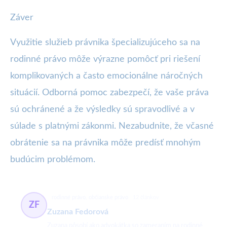
Záver
Využitie služieb právnika špecializujúceho sa na
rodinné právo môže výrazne pomôcť pri riešení
komplikovaných a často emocionálne náročných
situácií. Odborná pomoc zabezpečí, že vaše práva
sú ochránené a že výsledky sú spravodlivé a v
súlade s platnými zákonmi. Nezabudnite, že včasné
obrátenie sa na právnika môže predísť mnohým
budúcim problémom.
rodinné právo, občianske právo
12 článkov
ZF
Zuzana Fedorová
Zuzana pôsobí ako advokátka so zameraním na rodinné