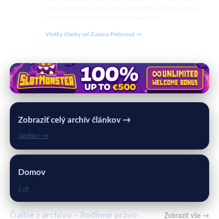
právo a občianske právo, pričom pomáha klientom riešiť
citlivé rodinné a osobné právne záležitosti.
Všetky články od Zuzana Fedorová →
Zobraziť celý archív článkov →
/archiv/ →
Domov
/ →
Ďalšie z archívu – Rodinné právo
Zobrazit vše →