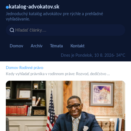
katalog-advokatov.sk
Jednoduchý katalóg advokátov pre rýchle a prehľadné
vyhľadávanie.
Domov
Archív
Témata
Kontakt
Dnes je Pondelok, 10 8. 2026
· 34°C
Domov
›
Rodinné právo
›
Kedy vyhľadať právnika v rodinnom práve: Rozvod, dedičstvo …